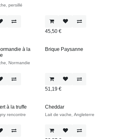
he, persillé
45,50
€
ormandie à la
Brique Paysanne
re
ache, Normandie
51,19
€
té
 à la truffe
Cheddar
gny rencontre
Lait de vache, Angleterre