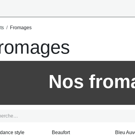
ts
Fromages
romages
Nos from
dance style
Beaufort
Bleu Auv