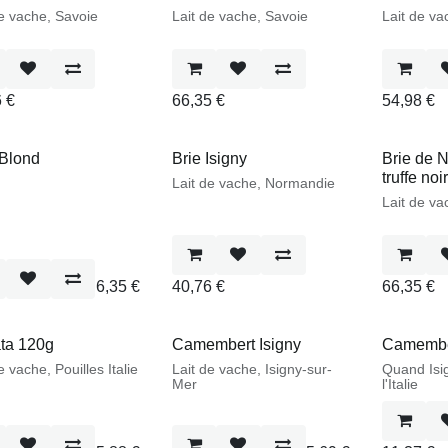
e vache, Savoie
Lait de vache, Savoie
Lait de vac
6
€
66,35
€
54,98
€
Blond
Brie Isigny
Brie de N
truffe noi
Lait de vache, Normandie
Lait de v
6,35
€
40,76
€
66,35
€
limité
Nouveau !
Stock limi
ta 120g
Camembert Isigny
Camembert
e vache, Pouilles Italie
Lait de vache, Isigny-sur-
Quand Isi
Mer
l'Italie